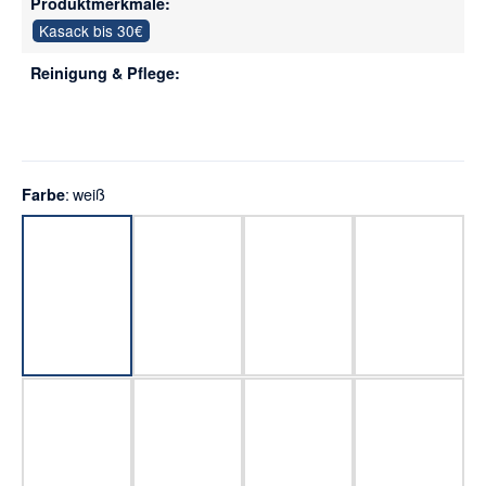
Produktmerkmale:
Kasack bis 30€
Reinigung & Pflege:
weiß
Farbe
weiß
grau
hellblau
türkis