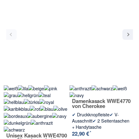
Damenkasack WWE4770
von Cherokee
✔
Druckknopfleiste
✔
V-
Ausschnitt
✔
2 Seitentaschen
+ Handytasche
*
22,90 €
Unisex Kasack WWE4700