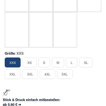
dunkelgrün
karibikblau
royal
navy
bordeaux
anthrazit
schwarz
XXS
Größe
XXS
XS
S
M
L
XL
XXS
XS
S
M
L
XL
XXL
3XL
4XL
5XL
XXL
3XL
4XL
5XL
Stick & Druck einfach mitbestellen:
ab 5,90 € ➔