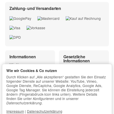
Zahlung- und Versandarten
Informationen
Gesetzliche
Informationen
Wir über uns
Kontakt
Wie wir Cookies & Co nutzen
Zahlung und Versand
Impressum
Durch Klicken auf „Alle akzeptieren“ gestatten Sie den Einsatz
Versandinformationen
AGB und
folgender Dienste auf unserer Website: YouTube, Vimeo,
Newsletter
Kundeninformationen
Google Dienste, ReCaptcha, Google Analytics, Google Ads,
Rücksendungen und
Google Tag Manager. Sie können die Einstellung jederzeit
Widerrufsbelehrung
Retouren
ändern (Fingerabdruck-Icon links unten). Weitere Details
einschließlich Muster-
finden Sie unter
und in unserer
Konfigurieren
Vor-Ort Beratung &
Widerrufsformular
.
Datenschutzerklärung
Musterservice
Datenschutzerklärung
Impressum
|
Datenschutzerklärung
Sitemap