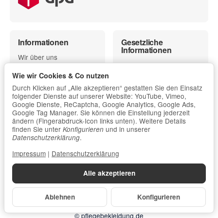
Informationen
Gesetzliche
Informationen
Wir über uns
Kontakt
Zahlung und Versand
Wie wir Cookies & Co nutzen
Impressum
Versandinformationen
Durch Klicken auf „Alle akzeptieren“ gestatten Sie den Einsatz
AGB und
Newsletter
folgender Dienste auf unserer Website: YouTube, Vimeo,
Kundeninformationen
Google Dienste, ReCaptcha, Google Analytics, Google Ads,
Rücksendungen und
Widerrufsbelehrung
Google Tag Manager. Sie können die Einstellung jederzeit
Retouren
einschließlich Muster-
ändern (Fingerabdruck-Icon links unten). Weitere Details
Vor-Ort Beratung &
Widerrufsformular
finden Sie unter
und in unserer
Konfigurieren
Musterservice
.
Datenschutzerklärung
Datenschutzerklärung
Sitemap
Impressum
|
Datenschutzerklärung
Alle akzeptieren
Vertrag widerrufen
Ablehnen
Konfigurieren
* Alle Preise inkl. gesetzlicher USt., zzgl.
Versand
© pflegebekleidung.de