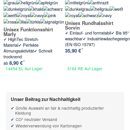
Unisex Rundhalsshirt
Sorvin
Unisex Funktionsshirt
✔
Einlauf- und formstabil
✔
Bis 95°
Marly
waschbar
✔
Industriewäschegeeign
✔
HighTec Stretch-
(EN ISO 15797)
Material
✔
Perfekte
*
35,90 €
Atmungsaktivität
✔
Schnell
trocknend
*
8,90 €
ab
14454 EL Auf Lager
3164 RE Auf Lager
Unser Beitrag zur Nachhaltigkeit
Große Auswahl an fair & nachhaltig produzierter
Kleidung
CO² neutraler Versand
Wiederverwendung von Kartonagen