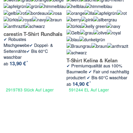
carestin T-Shirt Rundhals
✔
Robustes
Mischgewebe
✔
Doppel- &
Seitennähte
✔
Bis 60°C
waschbar
T-Shirt Kelina & Kelan
*
13,90 €
ab
✔
Premiumqualität aus 100%
Baumwolle
✔
Fair und nachhaltig
produziert
✔
Bis 60°C waschbar
*
14,90 €
ab
2919783 Stück Auf Lager
591244 EL Auf Lager