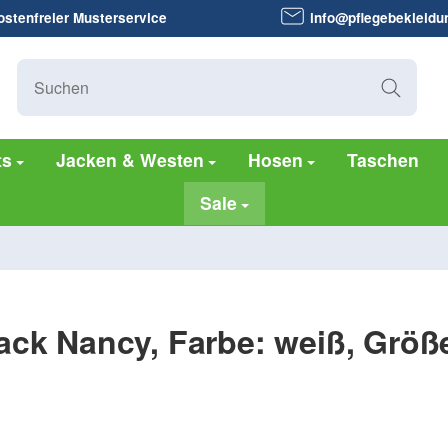
stenfreier Musterservice
info@pflegebekleidu
ts
Jacken & Westen
Hosen
Taschen
Sale
ck Nancy, Farbe: weiß, Größ