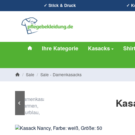
✓ Stick & Druck
✓ Ko
#custom.linkHome#
Ihre Kategorie
Kasacks
Shir
/
Sale
/
Sale - Damenkasacks
Startseite
Kasa