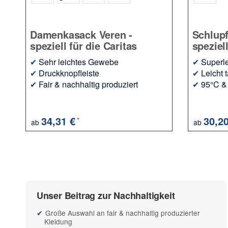
Damenkasack Veren -
Schlupf
speziell für die Caritas
speziell
✔
Sehr leichtes Gewebe
✔
Superl
✔
Druckknopfleiste
✔
Leicht ta
✔
Fair & nachhaltig produziert
✔
95°C & 
34,31 €
30,2
*
ab
ab
Unser Beitrag zur Nachhaltigkeit
Große Auswahl an fair & nachhaltig produzierter
Kleidung