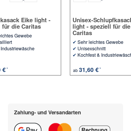
kasack Eike light -
Unisex-Schlupfkasac
 für die Caritas
light - speziell für die
Caritas
eichtes Gewebe
illiert
✔
Sehr leichtes Gewebe
Industriewäsche
✔
Unisexschnitt
✔
Kochfest & Industriewäsc
0 €
31,60 €
*
*
ab
Zahlung- und Versandarten