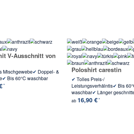
mit V-Ausschnitt von
Poloshirt carestin
s Mischgewebe
✔
Doppel- &
e
✔
Bis 60°C waschbar
✔
Tolles Preis-/
 €
*
Leistungsverhälntis
✔
Bis 60
waschbar
✔
Länger geschnitt
16,90 €
*
ab