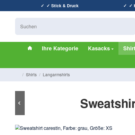
✓ Stick & Druck
✓ K
#custom.linkHome#
Ihre Kategorie
Kasacks
Shir
/
Shirts
/
Langarmshirts
Startseite
Sweatshir