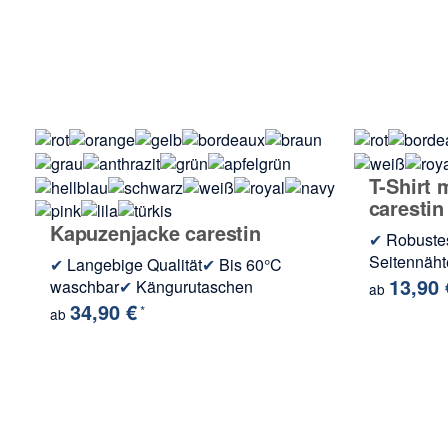
T-Shirt 
carestin
Kapuzenjacke carestin
✔
Robuste
Seitennäht
✔
Langebige Qualität
✔
Bis 60°C
13,90
waschbar
✔
Kängurutaschen
ab
34,90 €
*
ab