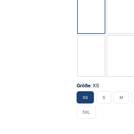
grau
anthrazit
weiß
royal
Größe
XS
XS
S
M
XS
S
M
5XL
5XL