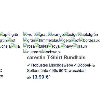
D
✔
Ka
carestin T-Shirt Rundhals
ab
✔
Robustes Mischgewebe
✔
Doppel- &
°C
Seitennähte
✔
Bis 60°C waschbar
en
13,90 €
*
ab