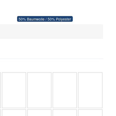
50% Baumwolle / 50% Polyester
beige
gelb
bordeaux
braun