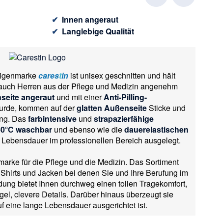
✔
Innen angeraut
✔
Langlebige Qualität
Eigenmarke
cares
t
in
ist unisex geschnitten und hält
auch Herren aus der Pflege und Medizin angenehm
seite angeraut
und mit einer
Anti-Pilling-
urde, kommen auf der
glatten Außenseite
Sticke und
ung. Das
farbintensive
und
strapazierfähige
60°C waschbar
und ebenso wie die
dauerelastischen
e Lebensdauer im professionellen Bereich ausgelegt.
marke für die Pflege und die Medizin. Das Sortiment
Shirts und Jacken bei denen Sie und Ihre Berufung im
dung bietet Ihnen durchweg einen tollen Tragekomfort,
el, clevere Details. Darüber hinaus überzeugt sie
uf eine lange Lebensdauer ausgerichtet ist.