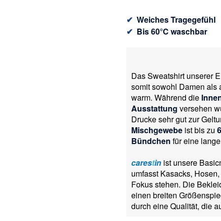
✔
Weiches Tragegefühl
✔
Bis 60°C waschbar
Das Sweatshirt unserer 
somit sowohl Damen als 
warm. Während die
Innen
Ausstattung
versehen w
Drucke sehr gut zur Gelt
Mischgewebe
ist bis zu
Bündchen
für eine lang
cares
t
in
ist unsere Basic
umfasst Kasacks, Hosen, 
Fokus stehen. Die Beklei
einen breiten Größenspieg
durch eine Qualität, die a