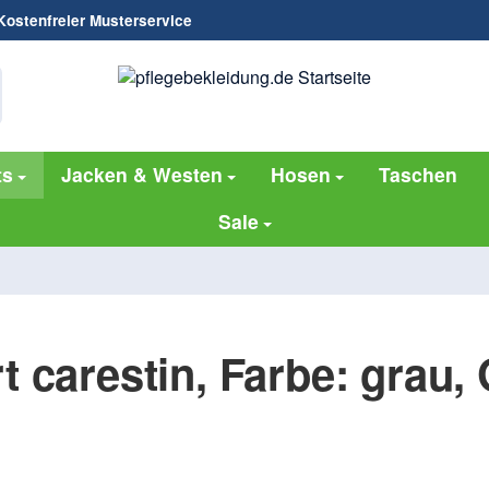
ostenfreier Musterservice
ts
Jacken & Westen
Hosen
Taschen
Sale
t carestin, Farbe: grau,