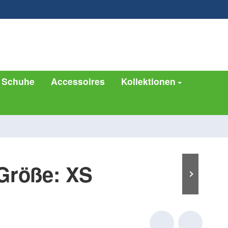
info@pflegebekleidung.de
042
Schuhe
Accessoires
Kollektionen
 Größe: XS